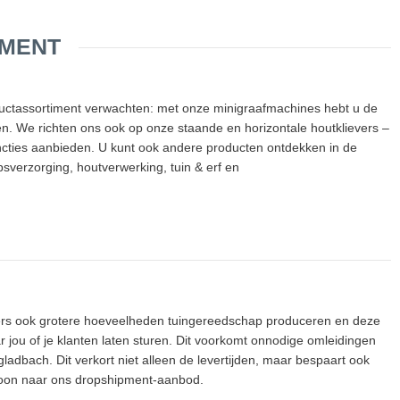
IMENT
ductassortiment verwachten: met onze minigraafmachines hebt u de
en. We richten ons ook op onze staande en horizontale houtklievers –
uncties aanbieden. U kunt ook andere producten ontdekken in de
verzorging, houtverwerking, tuin & erf en
rs ook grotere hoeveelheden tuingereedschap produceren en deze
r jou of je klanten laten sturen. Dit voorkomt onnodige omleidingen
adbach. Dit verkort niet alleen de levertijden, maar bespaart ook
woon naar ons dropshipment-aanbod.