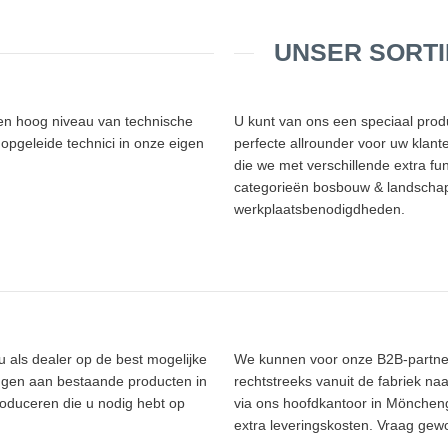
UNSER SORT
en hoog niveau van technische
U kunt van ons een speciaal pro
pgeleide technici in onze eigen
perfecte allrounder voor uw klant
die we met verschillende extra f
categorieën bosbouw & landschaps
werkplaatsbenodigdheden.
u als dealer op de best mogelijke
We kunnen voor onze B2B-partne
ngen aan bestaande producten in
rechtstreeks vanuit de fabriek naa
roduceren die u nodig hebt op
via ons hoofdkantoor in Mönchengl
extra leveringskosten. Vraag ge