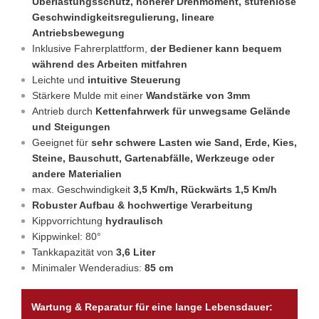
Überlastungsschutz, höherer Drehmoment, stufenlose
Geschwindigkeitsregulierung, lineare
Antriebsbewegung
Inklusive Fahrerplattform,
der Bediener kann bequem
während des Arbeiten mitfahren
Leichte und
intuitive Steuerung
Stärkere Mulde mit einer
Wandstärke von 3mm
Antrieb durch
Kettenfahrwerk für unwegsame Gelände
und Steigungen
Geeignet für
sehr schwere Lasten wie Sand, Erde, Kies,
Steine, Bauschutt, Gartenabfälle, Werkzeuge oder
andere Materialien
max. Geschwindigkeit
3,5 Km/h, Rückwärts 1,5 Km/h
Robuster Aufbau & hochwertige Verarbeitung
Kippvorrichtung
hydraulisch
Kippwinkel: 80°
Tankkapazität von
3,6 Liter
Minimaler Wenderadius:
85 cm
Wartung & Reparatur für eine lange Lebensdauer: