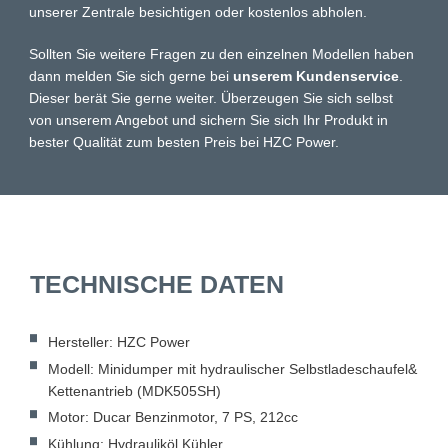
unserer Zentrale besichtigen oder kostenlos abholen.
Sollten Sie weitere Fragen zu den einzelnen Modellen haben
dann melden Sie sich gerne bei
unserem Kundenservice
.
Dieser berät Sie gerne weiter. Überzeugen Sie sich selbst
von unserem Angebot und sichern Sie sich Ihr Produkt in
bester Qualität zum besten Preis bei HZC Power.
TECHNISCHE DATEN
Hersteller: HZC Power
Modell: Minidumper mit hydraulischer Selbstladeschaufel&
Kettenantrieb (MDK505SH)
Motor: Ducar Benzinmotor, 7 PS, 212cc
Kühlung: Hydrauliköl Kühler